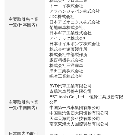
株式会社フロム工業
トーエイ株式会社
アラハンジャパン株式会社
JDC株式会社
主要取引先企業
日本アビオニクス株式会社
一覧(日本国内)
菊地歯車株式会社、
日本ギア工業株式会社
アイテック株式会社
日本オイルポンプ株式会社
株式会社遠藤製作所
株式会社中部製作所
坂西精機株式会社
株式会社三洋歯車
津田工業株式会社
鳴滝工業株式会社
BYD汽車工業有限公司
奇瑞汽車股份有限公司
EST tools Co., Ltd. 恒锋工具股份有限
主要取引先企業
公司
一覧(中国国内)
中国第一汽車集団有限公司
中国重汽集团大同齿轮有限公司
天津天海同步科技有限公司
南京東海天力国際貿易有限公司
日本国内の取引