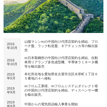
山陽マシン㈱の中国向け代理店契約を締結、ブロ
2016
ーチ盤、ラック転造盤、ギアチェッカ等の輸出販
年10月
売
㈱日本製鋼所の中国向け代理店契約を締結、自動
2016
車用リアランプ多色成型機、半導体ラミネータ機
年10月
等を輸出販売
本社所在地を愛知県名古屋市北区水草町１丁目６
2019
年5月
５番地の４へ移転
㈱フロム工業様、㈱フロムシステムダイレクト様
2019
の中国向け代理店契約を締結、ディスペンサー機
年9月
を輸出販売。
2019
中国からの電気部品輸入事業を開始
年9月