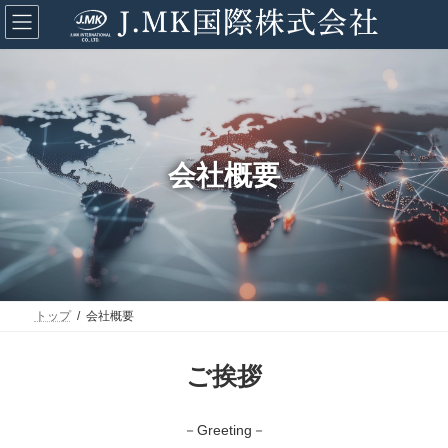
コ
ナ
ン
ビ
テ
ゲ
ン
ー
ツ
シ
へ
ョ
ス
ン
キ
に
ッ
移
会社概要
プ
動
トップ
会社概要
ご挨拶
－Greeting－